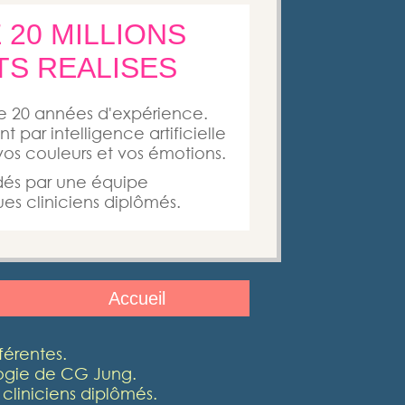
 20 MILLIONS
TS REALISES
de 20 années d'expérience.
t par intelligence artificielle
 vos couleurs et vos émotions.
lidés par une équipe
s cliniciens diplômés.
Accueil
férentes.
logie de CG Jung.
cliniciens diplômés.