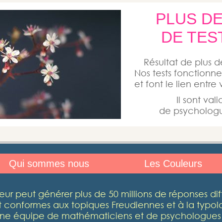
PLUS DE
DE TES
Résultat de plus 
Nos tests fonctionnen
et font le lien entre
Il sont va
de psychologue
Qui sommes nous
Les Couleurs
eur peut générer plus de 50 millions de réponses dif
 conformes aux topiques Freudiennes et à la typo
r une équipe de mathématiciens et de psychologues 