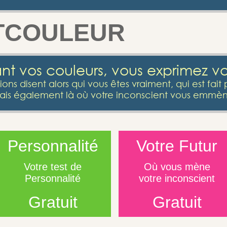
TCOULEUR
ant vos couleurs, vous exprimez v
ons disent alors qui vous êtes vraiment, qui est fait 
ais également là où votre inconscient vous emmèn
Personnalité
Votre Futur
Votre test de
Où vous mène
Personnalité
votre inconscient
Gratuit
Gratuit