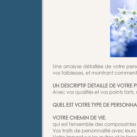
Une analyse détaillée de votre perso
vos faiblesses, et montrant comment
UN DESCRIPTIF DETAILLE DE VOTRE 
Avec vos qualités et vos points forts
QUEL EST VOTRE TYPE DE PERSONNAL
VOTRE CHEMIN DE VIE
.
qui est l'ensemble des composantes es
Vos traits de personnalité avec leurs 
Votre impact sur les autres et la faç