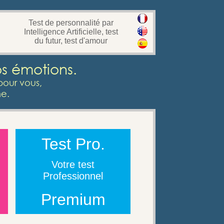
Test de personnalité par
Intelligence Artificielle, test
du futur, test d'amour
os émotions.
pour vous,
e.
Test Pro.
Votre test
Professionnel
Premium